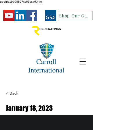
google19b98827cc63cca6.html
Shop Our GSA
< Back
January 18, 2023