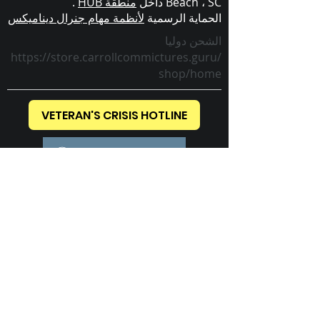
Beach ، SC داخل
منطقة HUB
.
الحماية الرسمية
لأنظمة مهام جنرال ديناميكس
الشحن دوليا
https://store.carrollcommictures.guru/
shop/home
VETERAN'S CRISIS HOTLINE
CONTACT US TODAY!